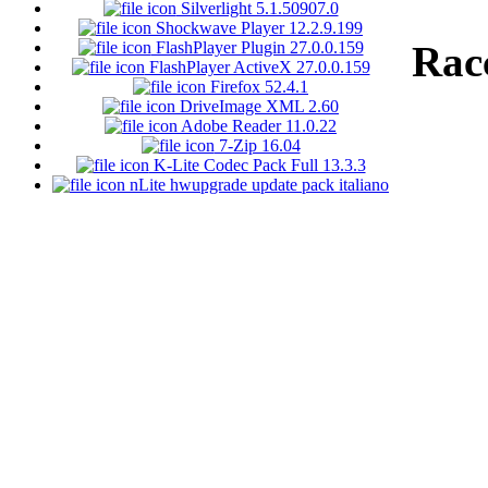
Silverlight 5.1.50907.0
Shockwave Player 12.2.9.199
FlashPlayer Plugin 27.0.0.159
Rac
FlashPlayer ActiveX 27.0.0.159
Firefox 52.4.1
DriveImage XML 2.60
Adobe Reader 11.0.22
7-Zip 16.04
K-Lite Codec Pack Full 13.3.3
nLite hwupgrade update pack italiano