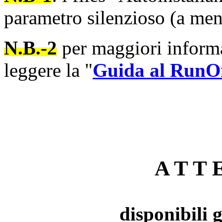
parametro
silenzioso
(a
me
N.B.-2
per maggiori inform
leggere la "
Guida al RunO
A T T E
disponibili 