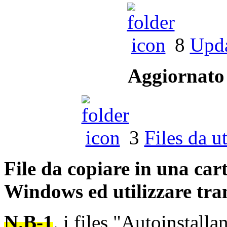
8
Upd
Aggiornato
3
Files da u
File
da
copiare
in
una
cart
Windows
ed
utilizzare
tra
N.B-1
. i files "
Autoinstallan