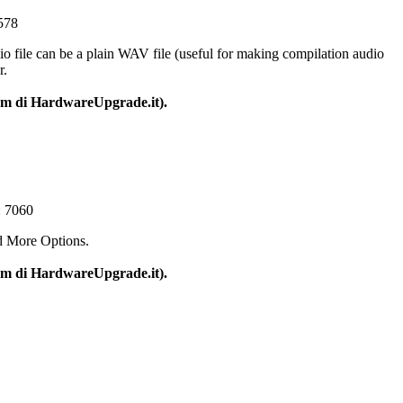
578
io file can be a plain WAV file (useful for making compilation audio
r.
um di HardwareUpgrade.it).
: 7060
d More Options.
um di HardwareUpgrade.it).