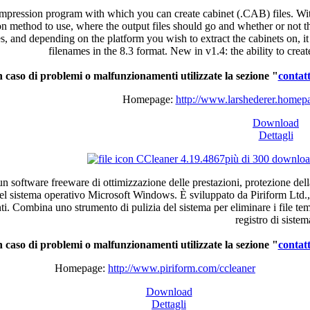
mpression program with which you can create cabinet (.CAB) files. Wit
n method to use, where the output files should go and whether or not the
es, and depending on the platform you wish to extract the cabinets on, it
filenames in the 8.3 format. New in v1.4: the ability to crea
n caso di problemi o malfunzionamenti utilizzate la sezione "
contatt
Homepage:
http://www.larshederer.homepa
Download
Dettagli
CCleaner 4.19.4867
più di 300 downlo
n software freeware
di
ottimizzazione
delle
prestazioni
,
protezione
dell
el
sistema
operativo
Microsoft Windows.
È
sviluppato
da
Piriform
Ltd.
ti
.
Combina
uno
strumento
di
pulizia
del
sistema
per
eliminare
i file
tem
registro
di
sistem
n
caso
di
problemi
o
malfunzionamenti
utilizzate
la
sezione
"
contatt
Homepage:
http://www.piriform.com/ccleaner
Download
Dettagli