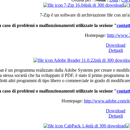
7-Zip 16.04
più di 300 download
7-Zip
è
un software
di
archiviazione
file con
un'a
n
caso
di
problemi
o
malfunzionamenti
utilizzate
la
sezione
"
contatt
Homepage:
http://www.7
Download
Dettagli
Adobe Reader 11.0.22
più di 300 downlo
bat
è
un
programma
realizzato
dalla
Adobe Systems per
creare
e
modific
a
stessa
società
che
ha
sviluppato
il
PDF,
è
stato
il
primo
programma
i
dotti
altri
programmi
di
tipo
libero
o
commerciale
in
grado
di
modificar
n
caso
di
problemi
o
malfunzionamenti
utilizzate
la
sezione
"
contatt
Homepage:
http://www.adobe.com/it/
Download
Dettagli
CabPack 1.4
più di 300 download