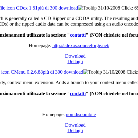
CDex 1.51
più di 300 download
31/10/2008
Click: 6
h is generally called a CD Ripper or a CDDA utility. The resulting aud
Ds) or the ripped audio data can be compressed using an audio encode
nzionamenti utilizzate la sezione "
contatti
"
(NON chiedete nel for
Homepage:
http://cdexos.sourceforge.net/
Download
Dettagli
CMenu 0.2.6.88
più di 300 download
31/10/2008
Click
dy, context menu extension. Adds a branch to your context menu calle
nzionamenti utilizzate la sezione "
contatti
"
(NON chiedete nel for
Homepage:
non disponibile
Download
Dettagli