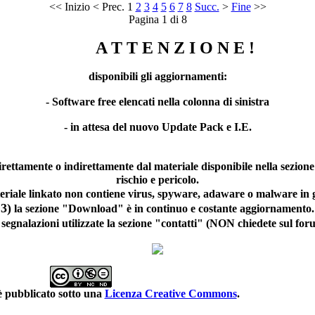
<<
Inizio
<
Prec.
1
2
3
4
5
6
7
8
Succ.
>
Fine
>>
Pagina 1 di 8
A T T E N Z I O N E !
disponibili gli aggiornamenti:
- Software free elencati nella colonna di sinistra
- in attesa del nuovo Update Pack e I.E.
direttamente o indirettamente dal materiale disponibile nella sezion
rischio e pericolo.
teriale linkato non contiene virus, spyware, adaware o malware in 
3)
la sezione "Download" è in continuo e costante aggiornamento.
 segnalazioni utilizzate la sezione "contatti" (NON chiedete sul f
è pubblicato sotto una
Licenza Creative Commons
.