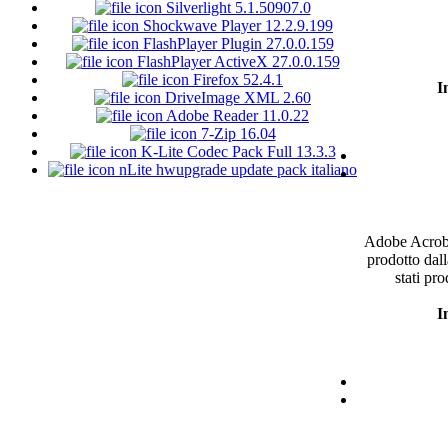
Silverlight 5.1.50907.0
Shockwave Player 12.2.9.199
FlashPlayer Plugin 27.0.0.159
FlashPlayer ActiveX 27.0.0.159
Firefox 52.4.1
I
DriveImage XML 2.60
Adobe Reader 11.0.22
7-Zip 16.04
K-Lite Codec Pack Full 13.3.3
nLite hwupgrade update pack italiano
Adobe Acro
prodotto
dall
stati
pro
I