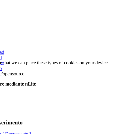
d
e that we can place these types of cookies on your device.
o
e/opensource
re
mediante
nLite
serimento
k
[ Decrescente ]