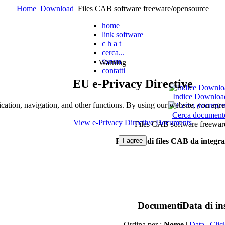
Home
Download
Files CAB software freeware/opensource
home
link software
c h a t
cerca...
forum
Warning
contatti
EU e-Privacy Directive
Indice Downloa
cation, navigation, and other functions. By using our website, you agre
Cerca document
View e-Privacy Directive Documents
Files CAB software freewar
I agree
Raccolta
di
files CAB
da
integra
Documenti
Data di in
Ordina per :
Nome
|
Data
|
Clic