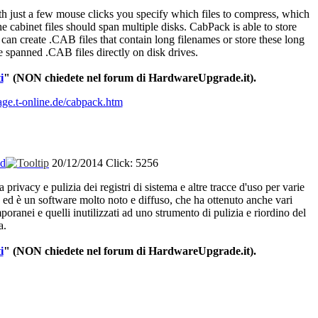
h just a few mouse clicks you specify which files to compress, which
 cabinet files should span multiple disks. CabPack is able to store
 can create .CAB files that contain long filenames or store these long
te spanned .CAB files directly on disk drives.
i
"
(NON chiedete nel forum di HardwareUpgrade.it).
ge.t-online.de/cabpack.htm
ad
20/12/2014
Click: 5256
a
privacy e
pulizia
dei
registri
di
sistema
e
altre
tracce
d'uso
per
varie
,
ed
è
un software
molto
noto
e
diffuso
,
che
ha
ottenuto
anche
vari
poranei
e
quelli
inutilizzati
ad
uno
strumento
di
pulizia
e
riordino
del
a
.
i
"
(NON
chiedete
nel
forum
di
HardwareUpgrade.it).