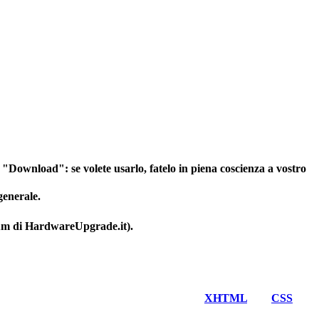
e "Download": se volete usarlo, fatelo in piena coscienza a vostro
generale.
orum di HardwareUpgrade.it).
Valid
XHTML
and
CSS
.