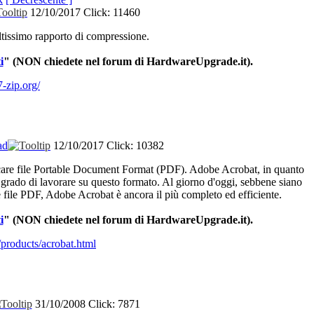
12/10/2017
Click: 11460
ltissimo
rapporto
di
compressione
.
i
" (NON
chiedete
nel
forum
di
HardwareUpgrade.it).
-zip.org/
ad
12/10/2017
Click: 10382
are
file Portable Document Format (PDF). Adobe Acrobat, in
quanto
n
grado
di
lavorare
su
questo
formato
. Al
giorno
d'oggi
,
sebbene
siano
e
file PDF, Adobe Acrobat
è
ancora
il
più
completo
ed
efficiente
.
i
"
(NON
chiedete
nel
forum
di
HardwareUpgrade.it).
products/acrobat.html
31/10/2008
Click: 7871