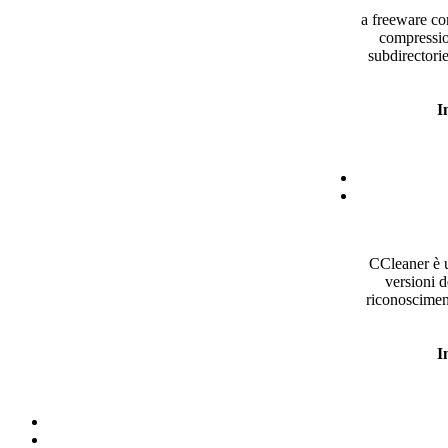
a freeware co
compressio
subdirectori
I
CCleaner
è
u
versioni
d
riconoscimen
I