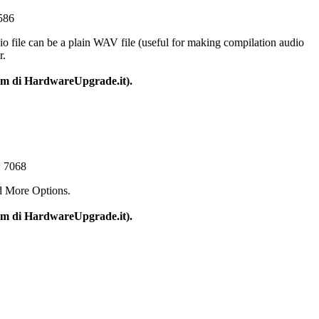
586
io file can be a plain WAV file (useful for making compilation audio
r.
um di HardwareUpgrade.it).
: 7068
d More Options.
um di HardwareUpgrade.it).