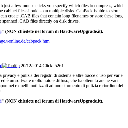
h just a few mouse clicks you specify which files to compress, which
 cabinet files should span multiple disks. CabPack is able to store
 can create .CAB files that contain long filenames or store these long
te spanned .CAB files directly on disk drives.
i
"
(NON chiedete nel forum di HardwareUpgrade.it).
ge.t-online.de/cabpack.htm
ad
20/12/2014
Click: 5261
a
privacy e
pulizia
dei
registri
di
sistema
e
altre
tracce
d'uso
per
varie
,
ed
è
un software
molto
noto
e
diffuso
,
che
ha
ottenuto
anche
vari
poranei
e
quelli
inutilizzati
ad
uno
strumento
di
pulizia
e
riordino
del
a
.
i
"
(NON
chiedete
nel
forum
di
HardwareUpgrade.it).