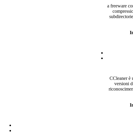
a freeware co
compressio
subdirectori
I
CCleaner
è
u
versioni
d
riconoscimen
I