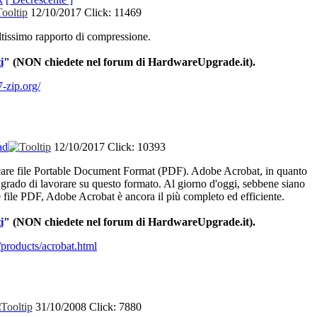
12/10/2017
Click: 11469
ltissimo
rapporto
di
compressione
.
i
" (NON
chiedete
nel
forum
di
HardwareUpgrade.it).
-zip.org/
ad
12/10/2017
Click: 10393
are
file Portable Document Format (PDF). Adobe Acrobat, in
quanto
n
grado
di
lavorare
su
questo
formato
. Al
giorno
d'oggi
,
sebbene
siano
e
file PDF, Adobe Acrobat
è
ancora
il
più
completo
ed
efficiente
.
i
"
(NON
chiedete
nel
forum
di
HardwareUpgrade.it).
products/acrobat.html
31/10/2008
Click: 7880