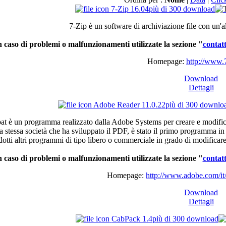
7-Zip 16.04
più di 300 download
7-Zip
è
un software
di
archiviazione
file con
un'a
n
caso
di
problemi
o
malfunzionamenti
utilizzate
la
sezione
"
contatt
Homepage:
http://www.7
Download
Dettagli
Adobe Reader 11.0.22
più di 300 downlo
bat
è
un
programma
realizzato
dalla
Adobe Systems per
creare
e
modific
a
stessa
società
che
ha
sviluppato
il
PDF,
è
stato
il
primo
programma
i
dotti
altri
programmi
di
tipo
libero
o
commerciale
in
grado
di
modificar
n
caso
di
problemi
o
malfunzionamenti
utilizzate
la
sezione
"
contatt
Homepage:
http://www.adobe.com/it/
Download
Dettagli
CabPack 1.4
più di 300 download