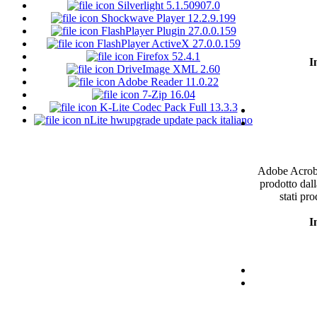
Silverlight 5.1.50907.0
Shockwave Player 12.2.9.199
FlashPlayer Plugin 27.0.0.159
FlashPlayer ActiveX 27.0.0.159
Firefox 52.4.1
I
DriveImage XML 2.60
Adobe Reader 11.0.22
7-Zip 16.04
K-Lite Codec Pack Full 13.3.3
nLite hwupgrade update pack italiano
Adobe Acro
prodotto
dall
stati
pro
I