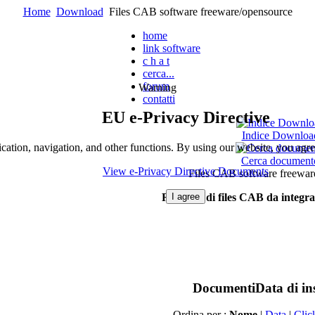
Home
Download
Files CAB software freeware/opensource
home
link software
c h a t
cerca...
forum
Warning
contatti
EU e-Privacy Directive
Indice Downloa
cation, navigation, and other functions. By using our website, you agre
Cerca document
View e-Privacy Directive Documents
Files CAB software freewar
I agree
Raccolta
di
files CAB
da
integra
Documenti
Data di in
Ordina per :
Nome
|
Data
|
Clic