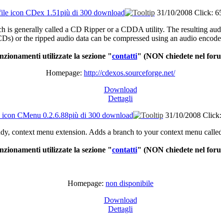
CDex 1.51
più di 300 download
31/10/2008
Click: 6
h is generally called a CD Ripper or a CDDA utility. The resulting aud
Ds) or the ripped audio data can be compressed using an audio encode
nzionamenti utilizzate la sezione "
contatti
"
(NON chiedete nel for
Homepage:
http://cdexos.sourceforge.net/
Download
Dettagli
CMenu 0.2.6.88
più di 300 download
31/10/2008
Click
dy, context menu extension. Adds a branch to your context menu calle
nzionamenti utilizzate la sezione "
contatti
"
(NON chiedete nel for
Homepage:
non disponibile
Download
Dettagli