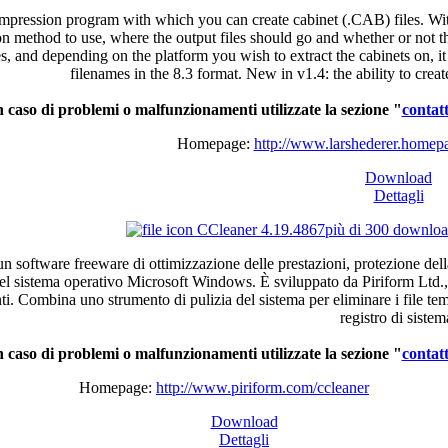
mpression program with which you can create cabinet (.CAB) files. Wit
n method to use, where the output files should go and whether or not the
es, and depending on the platform you wish to extract the cabinets on, it
filenames in the 8.3 format. New in v1.4: the ability to crea
n caso di problemi o malfunzionamenti utilizzate la sezione "
contatt
Homepage:
http://www.larshederer.homepa
Download
Dettagli
CCleaner 4.19.4867
più di 300 downlo
n software freeware
di
ottimizzazione
delle
prestazioni
,
protezione
dell
el
sistema
operativo
Microsoft Windows.
È
sviluppato
da
Piriform
Ltd.
ti
.
Combina
uno
strumento
di
pulizia
del
sistema
per
eliminare
i file
tem
registro
di
sistem
n
caso
di
problemi
o
malfunzionamenti
utilizzate
la
sezione
"
contatt
Homepage:
http://www.piriform.com/ccleaner
Download
Dettagli