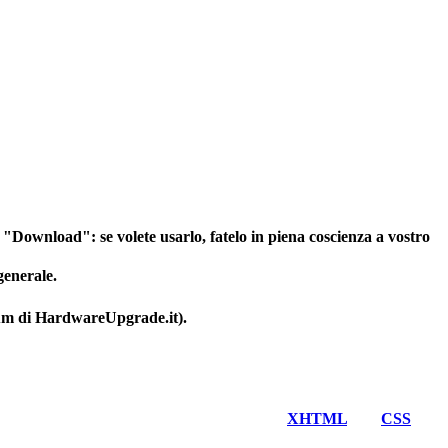
e "Download": se volete usarlo, fatelo in piena coscienza a vostro
generale.
orum di HardwareUpgrade.it).
Valid
XHTML
and
CSS
.