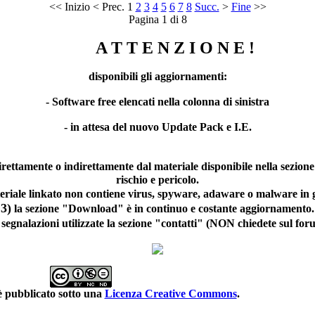
<<
Inizio
<
Prec.
1
2
3
4
5
6
7
8
Succ.
>
Fine
>>
Pagina 1 di 8
A T T E N Z I O N E !
disponibili gli aggiornamenti:
- Software free elencati nella colonna di sinistra
- in attesa del nuovo Update Pack e I.E.
direttamente o indirettamente dal materiale disponibile nella sezion
rischio e pericolo.
teriale linkato non contiene virus, spyware, adaware o malware in 
3)
la sezione "Download" è in continuo e costante aggiornamento.
 segnalazioni utilizzate la sezione "contatti" (NON chiedete sul f
è pubblicato sotto una
Licenza Creative Commons
.