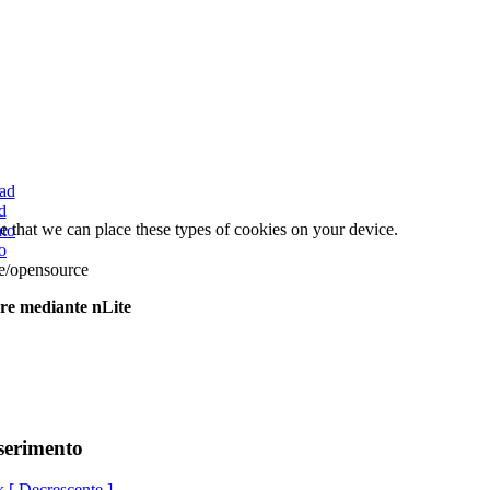
d
e that we can place these types of cookies on your device.
o
e/opensource
re
mediante
nLite
serimento
k
[ Decrescente ]