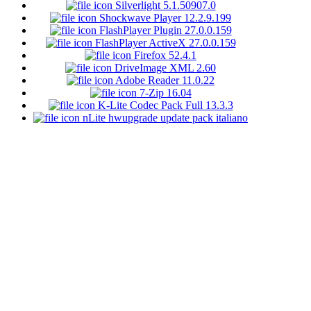
Silverlight 5.1.50907.0
Shockwave Player 12.2.9.199
FlashPlayer Plugin 27.0.0.159
FlashPlayer ActiveX 27.0.0.159
Firefox 52.4.1
DriveImage XML 2.60
Adobe Reader 11.0.22
7-Zip 16.04
K-Lite Codec Pack Full 13.3.3
nLite hwupgrade update pack italiano